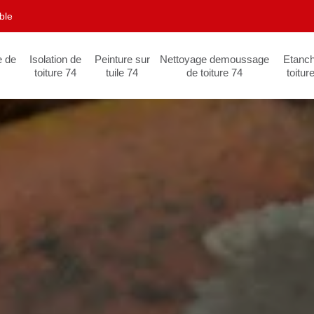
ble
e de
Isolation de
Peinture sur
Nettoyage demoussage
Etanch
toiture 74
tuile 74
de toiture 74
toitur