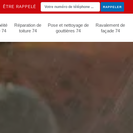
ÊTRE RAPPELÉ
éité
Réparation de
Pose et nettoyage de
Ravalement de
e 74
toiture 74
gouttières 74
façade 74