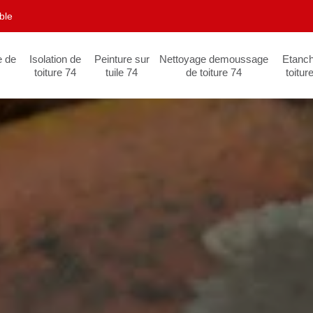
ble
e de
Isolation de
Peinture sur
Nettoyage demoussage
Etanch
toiture 74
tuile 74
de toiture 74
toitur