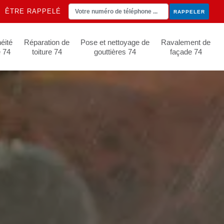
ÊTRE RAPPELÉ
éité
Réparation de
Pose et nettoyage de
Ravalement de
e 74
toiture 74
gouttières 74
façade 74