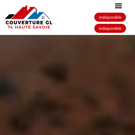
indisponible
indisponible