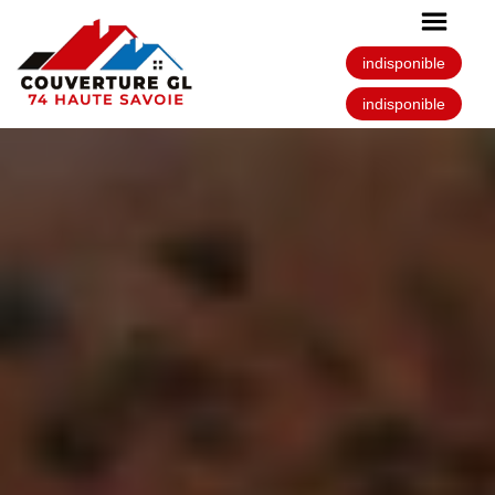
indisponible
indisponible