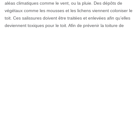
aléas climatiques comme le vent, ou la pluie. Des dépôts de
végétaux comme les mousses et les lichens viennent coloniser le
toit. Ces salissures doivent être traitées et enlevées afin qu’elles
deviennent toxiques pour le toit. Afin de prévenir la toiture de
l'usure et lui offrir plus d’étanchéité, Couverture GL dispose
différentes interventions en nettoyage et démoussage de toit à
Megevette.
Nettoyage de toiture 74490 :
Couverture GL entretient votre toit
Au cours du temps, le toit peut perdre son éclat d’origine à cause
des changements climatiques, et les mousses et les lichens l’ont
également envahi. Le toit nécessite ainsi un nettoyage et un