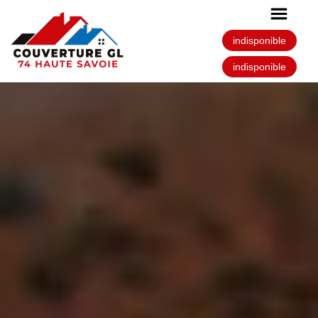
indisponible
indisponible