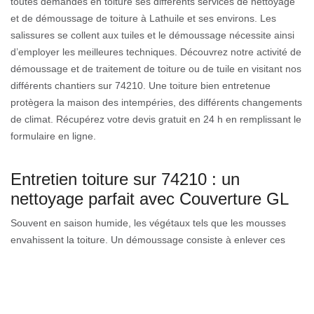
toutes demandes en toiture ses différents services de nettoyage
et de démoussage de toiture à Lathuile et ses environs. Les
salissures se collent aux tuiles et le démoussage nécessite ainsi
d’employer les meilleures techniques. Découvrez notre activité de
démoussage et de traitement de toiture ou de tuile en visitant nos
différents chantiers sur 74210. Une toiture bien entretenue
protègera la maison des intempéries, des différents changements
de climat. Récupérez votre devis gratuit en 24 h en remplissant le
formulaire en ligne.
Entretien toiture sur 74210 : un
nettoyage parfait avec Couverture GL
Souvent en saison humide, les végétaux tels que les mousses
envahissent la toiture. Un démoussage consiste à enlever ces
mousses qui pourraient nuire à son étanchéité. C’est une action
qui permet de nettoyer et d’offrir un traitement pour le toit. Notre
entreprise de couverture dispose ainsi différents moyens pour
parfaire un démoussage complet de la toiture. Nous employons