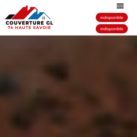
indisponible
indisponible