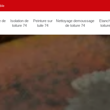
ble
e de
Isolation de
Peinture sur
Nettoyage demoussage
Etanch
toiture 74
tuile 74
de toiture 74
toitur