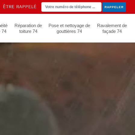
ÊTRE RAPPELÉ
éité
Réparation de
Pose et nettoyage de
Ravalement de
e 74
toiture 74
gouttières 74
façade 74