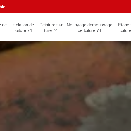
ble
e de
Isolation de
Peinture sur
Nettoyage demoussage
Etanch
toiture 74
tuile 74
de toiture 74
toitur