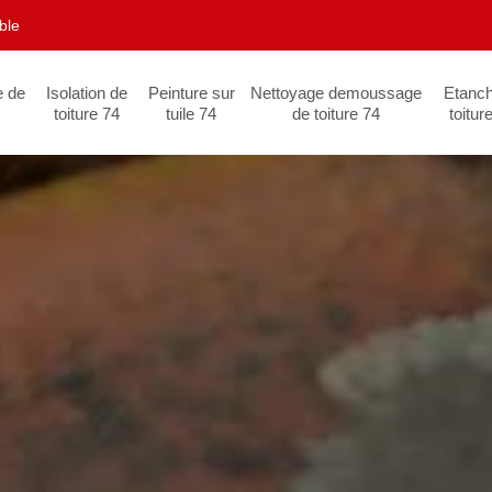
ble
e de
Isolation de
Peinture sur
Nettoyage demoussage
Etanch
toiture 74
tuile 74
de toiture 74
toitur