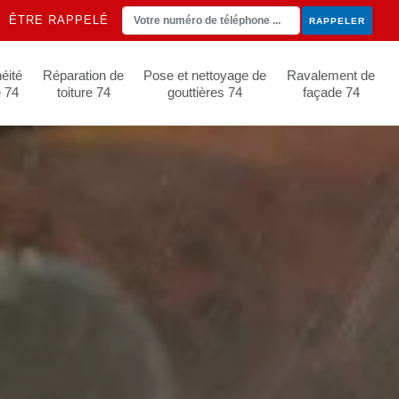
ÊTRE RAPPELÉ
éité
Réparation de
Pose et nettoyage de
Ravalement de
e 74
toiture 74
gouttières 74
façade 74