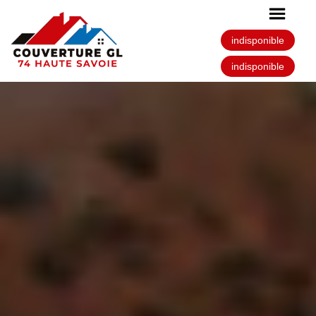
indisponible
indisponible