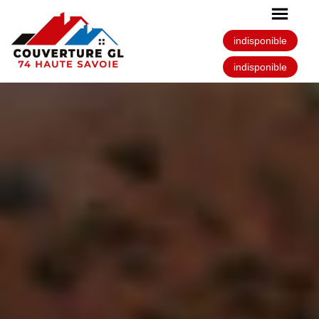
indisponible
indisponible