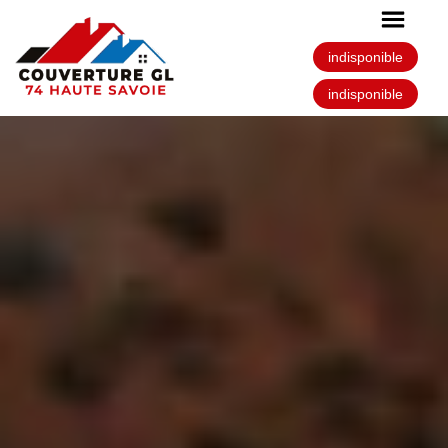
indisponible
indisponible