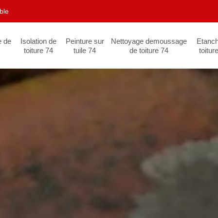
ble
e de
Isolation de
Peinture sur
Nettoyage demoussage
Etanch
toiture 74
tuile 74
de toiture 74
toitur