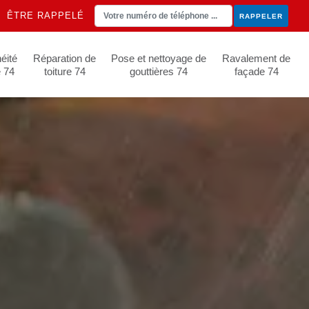
ÊTRE RAPPELÉ
éité
Réparation de
Pose et nettoyage de
Ravalement de
e 74
toiture 74
gouttières 74
façade 74