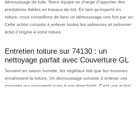
démoussage de tuile. Notre équipe se charge d’apporter des
prestations fiables en travaux de toit. En tant qu’experts en
toiture, nous conseillons de faire un démoussage une fois par an.
Cette action consiste à enlever toutes les salissures et redonner
éclat d’origine à votre toiture.
Entretien toiture sur 74130 : un
nettoyage parfait avec Couverture GL
Souvent en saison humide, les végétaux tels que les mousses
envahissent la toiture. Un démoussage consiste à enlever ces
mousses qui pourraient nuire à son étanchéité. C’est une action
qui permet de nettoyer et d’offrir un traitement pour le toit. Notre
entreprise de couverture dispose ainsi différents moyens pour
parfaire un démoussage complet de la toiture. Nous employons
des méthodes de traitement comme l’hydrofuge ou l’application
d’anti-mousse. Grâce à ses techniques, nous pouvons réaliser
efficacement l’entretien et le traitement de votre toiture.