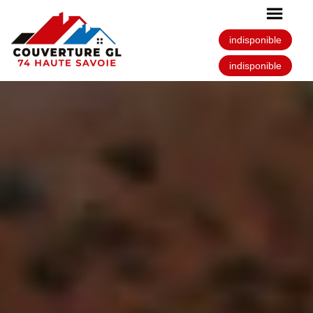
indisponible
indisponible