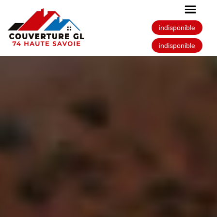
indisponible
indisponible