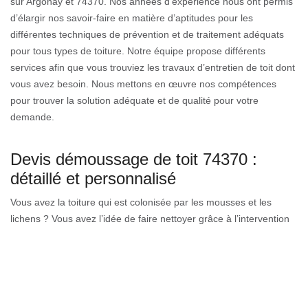
sur Argonay et 74370. Nos années d’expérience nous ont permis
d’élargir nos savoir-faire en matière d’aptitudes pour les
différentes techniques de prévention et de traitement adéquats
pour tous types de toiture. Notre équipe propose différents
services afin que vous trouviez les travaux d’entretien de toit dont
vous avez besoin. Nous mettons en œuvre nos compétences
pour trouver la solution adéquate et de qualité pour votre
demande.
Devis démoussage de toit 74370 :
détaillé et personnalisé
Vous avez la toiture qui est colonisée par les mousses et les
lichens ? Vous avez l’idée de faire nettoyer grâce à l’intervention
d’un professionnel en nettoyage et démoussage de toiture ?
Notre entreprise de couverture est à votre service pour les
différentes demandes dont votre toiture a besoin. Grâce aux
compétences de notre équipe, nous pouvons assurer tous types
d’intervention en nettoyage et démoussage de toit. Pour avoir un