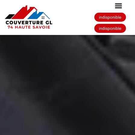
indisponible
indisponible