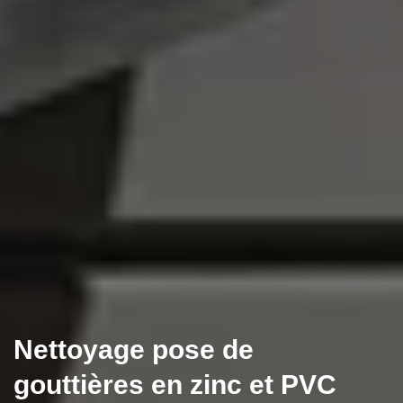
Nettoyage pose de
gouttières en zinc et PVC