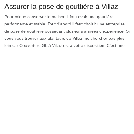
Assurer la pose de gouttière à Villaz
Pour mieux conserver la maison il faut avoir une gouttière
performante et stable. Tout d’abord il faut choisir une entreprise
de pose de gouttière possédant plusieurs années d’expérience. Si
vous vous trouver aux alentours de Villaz, ne chercher pas plus
loin car Couverture GL à Villaz est à votre disposition. C’est une
entreprise de pose de gouttière très fiable et sans égale dans le
74370. Donc, n’oubliez pas de confier vos travaux en matière de
pose de gouttière à Couverture GL à Villaz pour être sûr d’avoir
une gouttière de qualité.
Prendre connaissance du prix