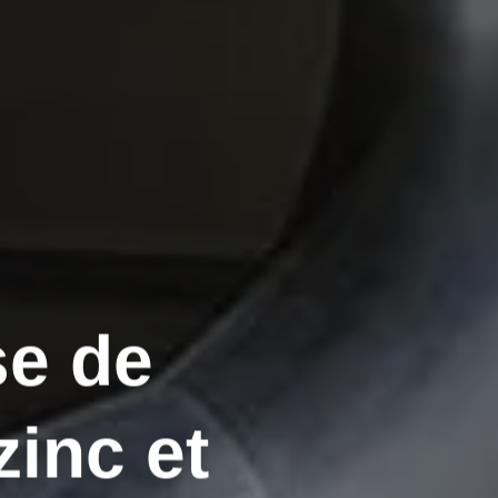
se de
zinc et