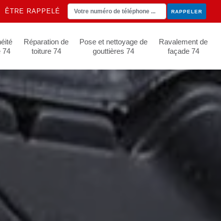
ÊTRE RAPPELÉ
éité
Réparation de
Pose et nettoyage de
Ravalement de
e 74
toiture 74
gouttières 74
façade 74