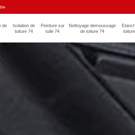
ble
e de
Isolation de
Peinture sur
Nettoyage demoussage
Etanch
toiture 74
tuile 74
de toiture 74
toitur