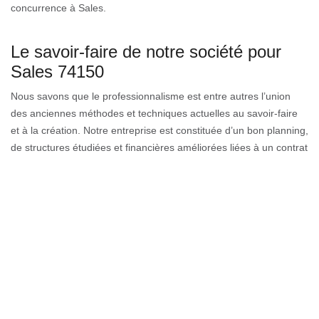
concurrence à Sales.
Le savoir-faire de notre société pour
Sales 74150
Nous savons que le professionnalisme est entre autres l’union
des anciennes méthodes et techniques actuelles au savoir-faire
et à la création. Notre entreprise est constituée d’un bon planning,
de structures étudiées et financières améliorées liées à un contrat
et des capacités inégalées à travers la ville entière. Il faut bien
aussi investir un budget suffisant dans le prix d’un nettoyage de
gouttière. C’est en effet un investissement qui va vous permettre
de prévenir l’altération de vos gouttières, donc d’éviter leur
remplacement.