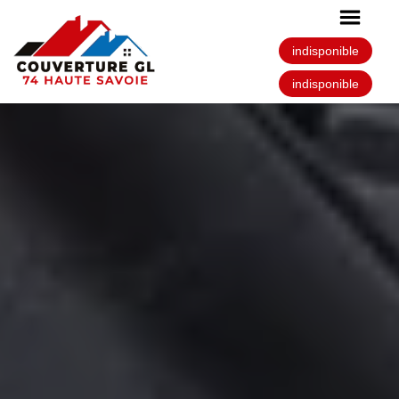
indisponible
indisponible