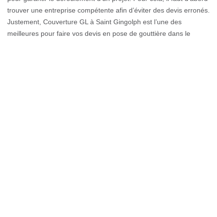
trouver une entreprise compétente afin d’éviter des devis erronés.
Justement, Couverture GL à Saint Gingolph est l’une des
meilleures pour faire vos devis en pose de gouttière dans le
74500. Etant donné qu’il possède des couvreurs professionnels
en changement et pose de gouttière, Couverture GL peut
également s’occuper du devis en changement de gouttière. De ce
fait, faite vos demandes de devis en pose de gouttière avec
Couverture GL à Saint Gingolph et estimez avec certitude vos
dépenses.
Les problèmes de gouttière à Saint
Gingolph