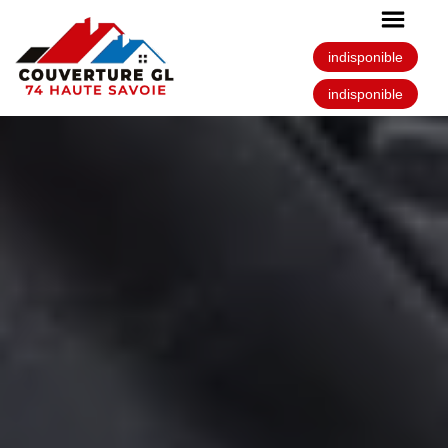
indisponible
indisponible