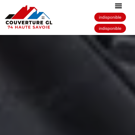
indisponible
indisponible