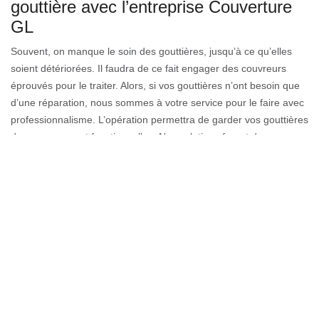
gouttière avec l’entreprise Couverture
GL
Souvent, on manque le soin des gouttières, jusqu’à ce qu’elles
soient détériorées. Il faudra de ce fait engager des couvreurs
éprouvés pour le traiter. Alors, si vos gouttières n’ont besoin que
d’une réparation, nous sommes à votre service pour le faire avec
professionnalisme. L’opération permettra de garder vos gouttières
dures, propres et fonctionnelles. Nos solutions feront de vos
gouttières un système impeccable qui assure bien ses rôles. Les
prestations de notre entreprise peuvent vous procurer la
réparation de ces éléments pour vous.
Devis pose de gouttière – 74120