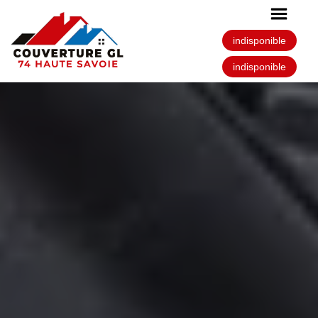
indisponible
indisponible