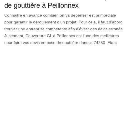
de gouttière à Peillonnex
Connaitre en avance combien on va dépenser est primordiale
pour garantir le déroulement d’un projet. Pour cela, il faut d’abord
trouver une entreprise compétente afin d’éviter des devis erronés.
Justement, Couverture GL à Peillonnex est l’une des meilleures
pour faire vos devis en pose de gouttière dans le 74250. Etant
donné qu’il possède des couvreurs professionnels en
changement et pose de gouttière, Couverture GL peut également
s’occuper du devis en changement de gouttière. De ce fait, faite
vos demandes de devis en pose de gouttière avec Couverture GL
à Peillonnex et estimez avec certitude vos dépenses.