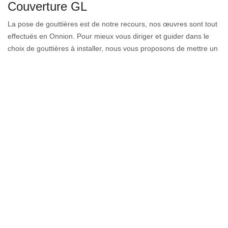
Couverture GL
La pose de gouttières est de notre recours, nos œuvres sont tout
effectués en Onnion. Pour mieux vous diriger et guider dans le
choix de gouttières à installer, nous vous proposons de mettre un
œil souvent sur nos différentes créations. Nous sommes au
service des gens qui habitent aux environs de 74490 et Onnion.
Nos artisans couvreurs zingueurs se tiennent toujours disponibles
pour vous procurer toutes les informations à propos des types de
gouttière qui existe et adaptée à votre toiture et maison.
Opter pour la meilleure entreprise de
nettoyage de gouttière à Onnion