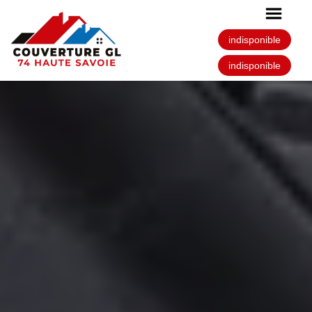
indisponible
indisponible