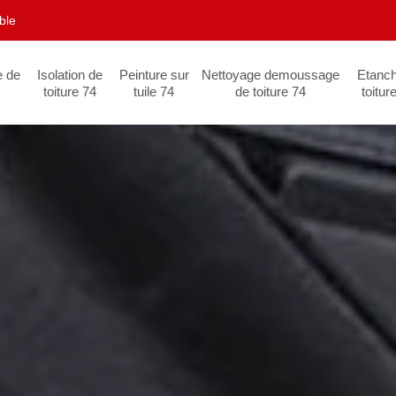
ble
e de
Isolation de
Peinture sur
Nettoyage demoussage
Etanch
toiture 74
tuile 74
de toiture 74
toitur