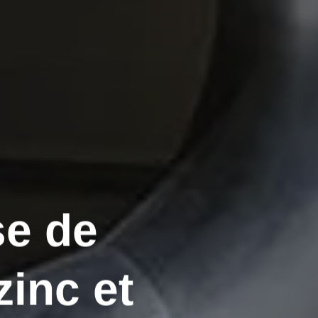
se de
zinc et