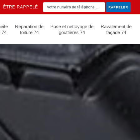
ÊTRE RAPPELÉ
éité
Réparation de
Pose et nettoyage de
Ravalement de
e 74
toiture 74
gouttières 74
façade 74