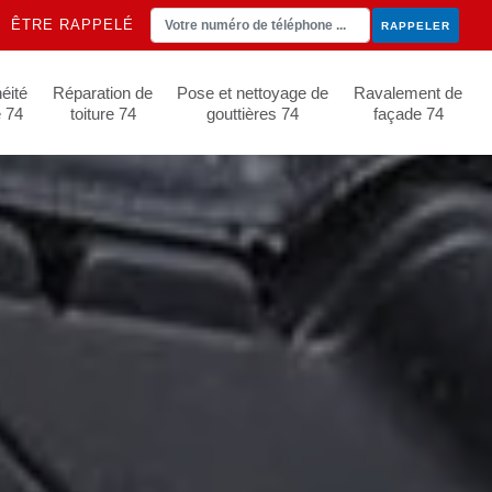
ÊTRE RAPPELÉ
éité
Réparation de
Pose et nettoyage de
Ravalement de
e 74
toiture 74
gouttières 74
façade 74