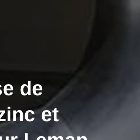
se de
zinc et