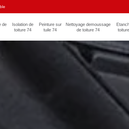
ble
e de
Isolation de
Peinture sur
Nettoyage demoussage
Etanch
toiture 74
tuile 74
de toiture 74
toitur