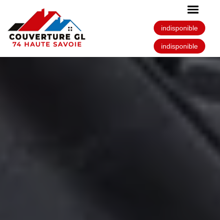
indisponible
indisponible