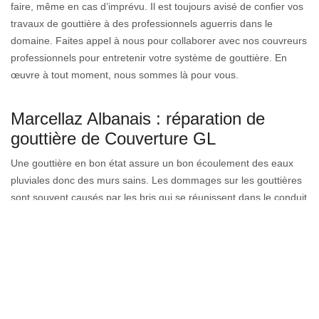
faire, même en cas d’imprévu. Il est toujours avisé de confier vos
travaux de gouttière à des professionnels aguerris dans le
domaine. Faites appel à nous pour collaborer avec nos couvreurs
professionnels pour entretenir votre système de gouttière. En
œuvre à tout moment, nous sommes là pour vous.
Marcellaz Albanais : réparation de
gouttière de Couverture GL
Une gouttière en bon état assure un bon écoulement des eaux
pluviales donc des murs sains. Les dommages sur les gouttières
sont souvent causés par les bris qui se réunissent dans le conduit
bloquant l'écoulement de l'eau. Le temps passé, l'obstruction
conserveront l'humidité et la corrosion de la gouttière causera
une fuite. Une fuite de gouttière est due à un raccord défectueux
ou à un trou. Pour tous vos besoins en réparation de gouttières
de maison à Marcellaz Albanais, faites confiance à nos
professionnels.