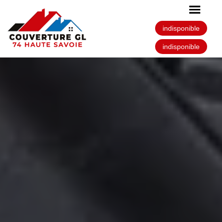
indisponible
indisponible