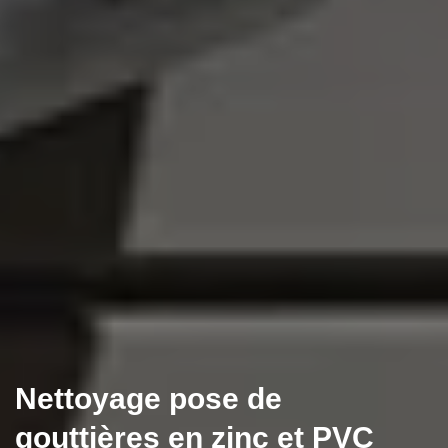
Nettoyage pose de
gouttières en zinc et PVC