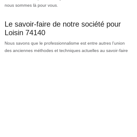
nous sommes là pour vous.
Le savoir-faire de notre société pour
Loisin 74140
Nous savons que le professionnalisme est entre autres l’union
des anciennes méthodes et techniques actuelles au savoir-faire
et à la création. Notre entreprise est constituée d’un bon planning,
de structures étudiées et financières améliorées liées à un contrat
et des capacités inégalées à travers la ville entière. Il faut bien
aussi investir un budget suffisant dans le prix d’un nettoyage de
gouttière. C’est en effet un investissement qui va vous permettre
de prévenir l’altération de vos gouttières, donc d’éviter leur
remplacement.