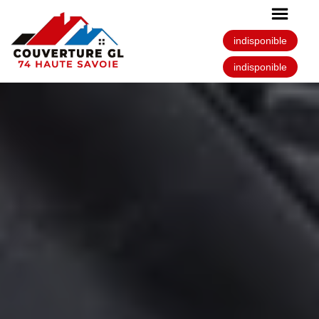
indisponible
indisponible