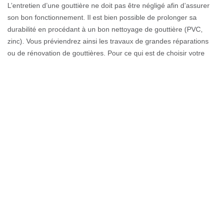
L’entretien d’une gouttière ne doit pas être négligé afin d’assurer
son bon fonctionnement. Il est bien possible de prolonger sa
durabilité en procédant à un bon nettoyage de gouttière (PVC,
zinc). Vous préviendrez ainsi les travaux de grandes réparations
ou de rénovation de gouttières. Pour ce qui est de choisir votre
gouttière, Couverture GL peut vous venir en aide si vous habitez
sur Le Sappey. Nettoyer les gouttières 2 fois par an est conseillé
pour tous les propriétaires.
Le Sappey, une réparation de gouttière
avec l’entreprise Couverture GL
Souvent, on manque le soin des gouttières, jusqu’à ce qu’elles
soient détériorées. Il faudra de ce fait engager des couvreurs