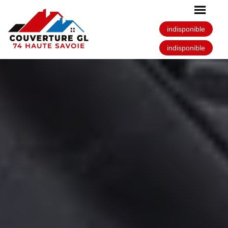
indisponible
indisponible