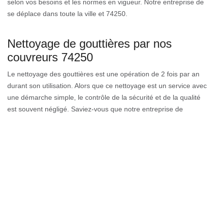
selon vos besoins et les normes en vigueur. Notre entreprise de
se déplace dans toute la ville et 74250.
Nettoyage de gouttières par nos
couvreurs 74250
Le nettoyage des gouttières est une opération de 2 fois par an
durant son utilisation. Alors que ce nettoyage est un service avec
une démarche simple, le contrôle de la sécurité et de la qualité
est souvent négligé. Saviez-vous que notre entreprise de
couverture peut vous aider à rendre la propreté à votre gouttière.
Eaubonne est une ville qui détient des lois absolument
indispensables pour que toute entreprise de toiture et les
couvreurs puissent les respecter afin d'assurer la sécurité en
utilisant les bons outillages et d'éviter tout dégât sur votre
propriété.