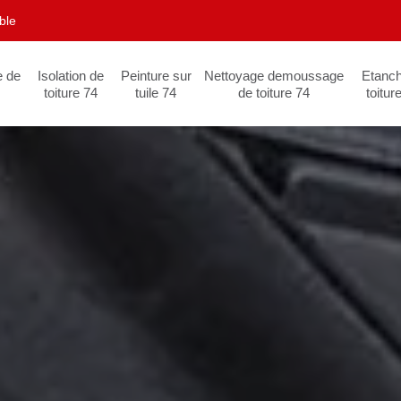
ble
e de
Isolation de
Peinture sur
Nettoyage demoussage
Etanch
toiture 74
tuile 74
de toiture 74
toitur