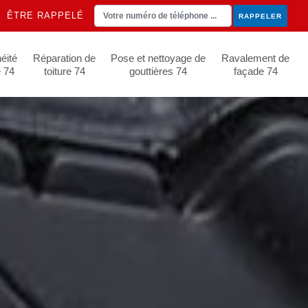
ÊTRE RAPPELÉ
éité
Réparation de
Pose et nettoyage de
Ravalement de
e 74
toiture 74
gouttières 74
façade 74