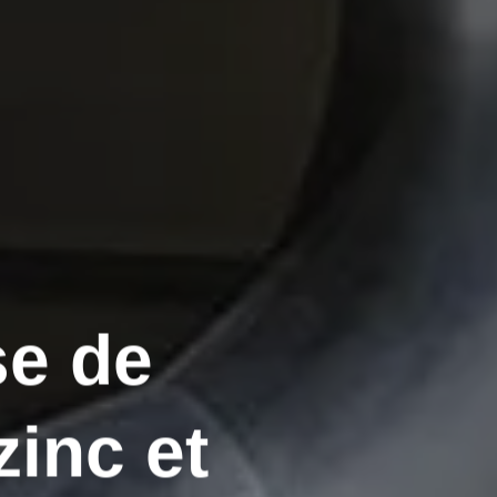
se de
zinc et