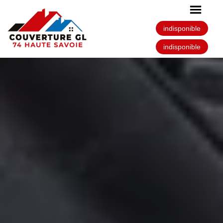
indisponible
indisponible