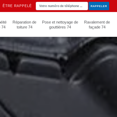
ÊTRE RAPPELÉ
éité
Réparation de
Pose et nettoyage de
Ravalement de
e 74
toiture 74
gouttières 74
façade 74