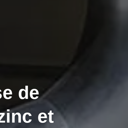
se de
zinc et