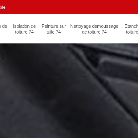
ble
e de
Isolation de
Peinture sur
Nettoyage demoussage
Etanch
toiture 74
tuile 74
de toiture 74
toitur