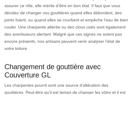
assurer ce rôle, elle mérite d’être en bon état. Il faut que vous
décidez de changer vos gouttières quand elles débordent, des
joints fuient, ou quand elles se courbent et empêche l’eau de bien
couler. Une charpente altérée ou des clous usés sont également
des avertisseurs alertant. Malgré que ces signes ne soient pas
encore présents, nos artisans peuvent venir analyser l’état de
votre toiture.
Changement de gouttière avec
Couverture GL
Les charpentes pourrit sont une source d’altération des
gouttières. Peut-être qu’il est temps de changer les vôtre et il est
vous est difficile de choisir. Il existe quelques types de gouttières :
pendantes, rampantes et chéneaux. Suivant les normes sur les
gouttières, aucun propriétaire ne peut verser les eaux de pluie
directement dans la coure des voisins. L’eau qui passe doit être
déviée sur un système de récolte d’eaux. Toutes ces exigences