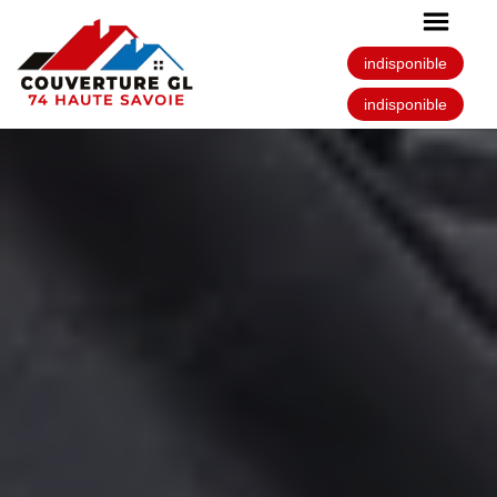
indisponible
indisponible