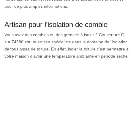
pour de plus amples informations.
Artisan pour l’isolation de comble
Vous avez des combles ou des greniers à isoler ? Couverture GL
sur 74580 est un artisan spécialiste dans le domaine de l’isolation
de tous types de toiture. En effet, isoler la toiture c’est permettre à
votre maison d’avoir une température ambiante en période sèche
qu’en période hivernale (isolation thermique) ou vivre sans bruit
pendant les périodes de pluies (isolation acoustique). Grâce à
différents isolants comme la laine de verre, la laine de roche ou le
polyuréthane, et une grande compétence, l’isolation de la toiture
sera réussie.