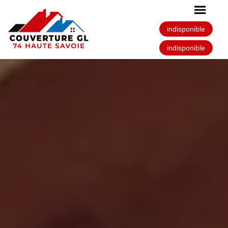
indisponible
indisponible