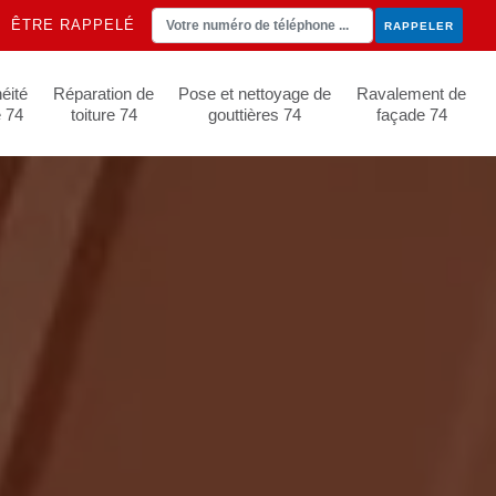
ÊTRE RAPPELÉ
éité
Réparation de
Pose et nettoyage de
Ravalement de
e 74
toiture 74
gouttières 74
façade 74