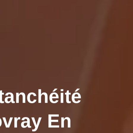
tanchéité
ovray En