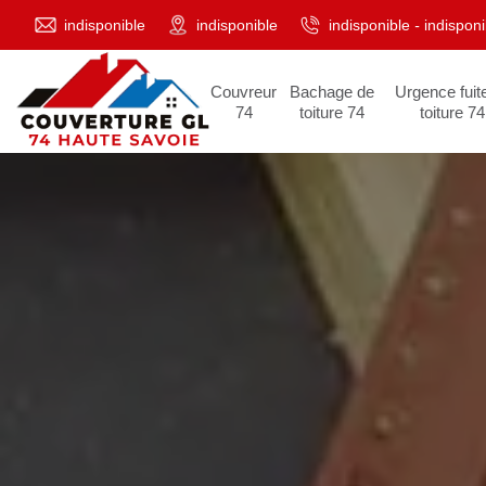
indisponible
indisponible
indisponible
-
indisponi
Couvreur
Bachage de
Urgence fuit
74
toiture 74
toiture 74