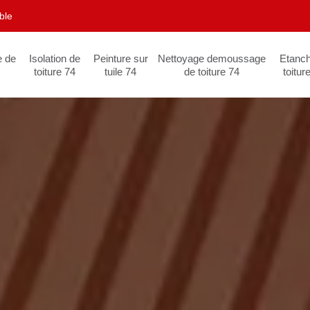
ble
e de
Isolation de
Peinture sur
Nettoyage demoussage
Etanch
toiture 74
tuile 74
de toiture 74
toitur