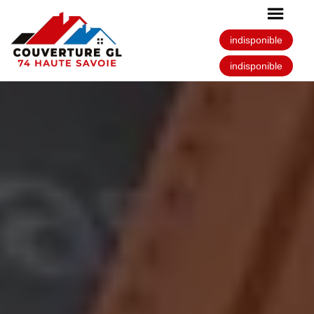
indisponible
indisponible