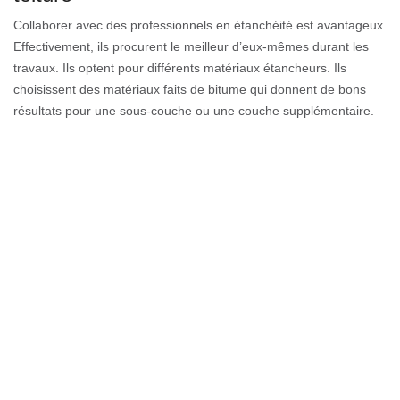
Collaborer avec des professionnels en étanchéité est avantageux.
Effectivement, ils procurent le meilleur d’eux-mêmes durant les
travaux. Ils optent pour différents matériaux étancheurs. Ils
choisissent des matériaux faits de bitume qui donnent de bons
résultats pour une sous-couche ou une couche supplémentaire.
Aussi, l’étanchéité à la résine peut être utilisée pour les pièces
humides (douche…), mais répond à des normes très dominantes.
Il est aussi possible d’utiliser les PVC ou zinc d’étanchéité. À vous
de choisir !
Notre devis étanchéité toit gratuit
74440