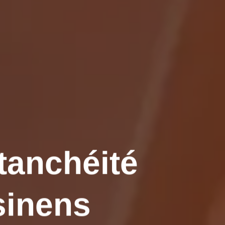
tanchéité
sinens