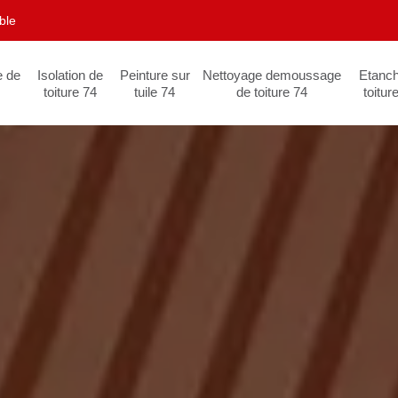
ble
e de
Isolation de
Peinture sur
Nettoyage demoussage
Etanch
toiture 74
tuile 74
de toiture 74
toitur