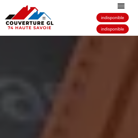
indisponible
indisponible