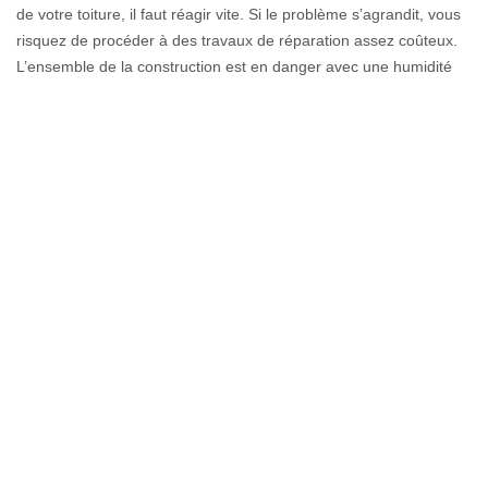
de votre toiture, il faut réagir vite. Si le problème s’agrandit, vous
risquez de procéder à des travaux de réparation assez coûteux.
L’ensemble de la construction est en danger avec une humidité
propagée sur la maçonnerie. Toutefois, vous pouvez éviter la fuite
d’eau sur toiture en prenant soin de l’étanchéité de la couverture
de votre maison régulièrement (réparation, nettoyage…).
N’oubliez pas de demander conseils à des professionnels pour en
savoir davantage.
Recherche de fuite sur le toit par
Couverture GL
C’est normale de trouver une fuite sur toiture, surtout si elle est