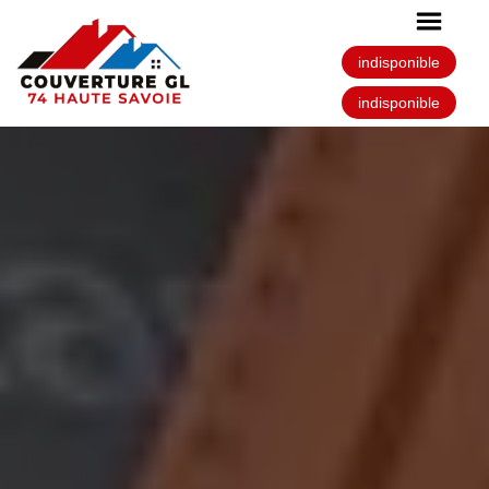
indisponible
indisponible