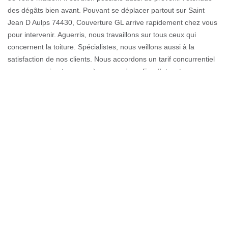
des dégâts bien avant. Pouvant se déplacer partout sur Saint
Jean D Aulps 74430, Couverture GL arrive rapidement chez vous
pour intervenir. Aguerris, nous travaillons sur tous ceux qui
concernent la toiture. Spécialistes, nous veillons aussi à la
satisfaction de nos clients. Nous accordons un tarif concurrentiel
pour ceux qui ont recours à nos services. En effet, votre
satisfaction est plus privilégiée que le prix.
Assurer l’étanchéité de toit de la
terrasse à Saint Jean D Aulps
Avoir une toiture de terrasse étanche est un luxe que tout le
monde doit pouvoir jouir dans la 74430. C’est pour cela que