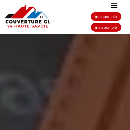
indisponible
indisponible