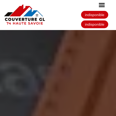
indisponible
indisponible