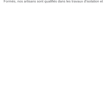
Formés, nos artisans sont qualifiés dans les travaux d'isolation et
la mise en étanchéité de toiture. Nous intervenons sur les
constructions neuves et en rénovation. Nos couvreurs mettent en
œuvre leur capacité dans ces ouvrages de toutes ampleurs. En
ayant recours à Couverture GL, après une analyse étudiée de la
toiture ou aussi sans y procéder, nous vous offrons un devis pour
tous nos clients. Il note la généralité des travaux à faire avec leurs
coûts. Tous nos ouvrages sont protégés par une garantie
décennale.
Assurer l’étanchéité de toit de la
terrasse à Naves Parmelan
Avoir une toiture de terrasse étanche est un luxe que tout le