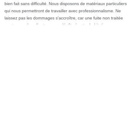
bien fait sans difficulté. Nous disposons de matériaux particuliers
qui nous permettront de travailler avec professionnalisme. Ne
laissez pas les dommages s'accroître, car une fuite non traitée
peut engendrer d’autres gros dégâts à votre habitation.
L’apparition de mousses sur le toit sera alors encouragée.
Contactez-nous à tout moment afin de rechercher cette fuite si
embarrassante.
Besoin d’un artisan en étanchéité de
toiture à Manigod
Une toiture étanche est primordiale pour garantir la beauté d’une
maison. Etant donnée sa nécessité, il faut donc laisser le travail