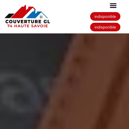
indisponible
indisponible