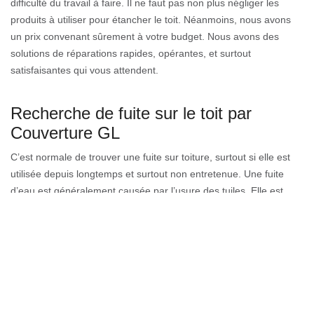
difficulté du travail à faire. Il ne faut pas non plus négliger les
produits à utiliser pour étancher le toit. Néanmoins, nous avons
un prix convenant sûrement à votre budget. Nous avons des
solutions de réparations rapides, opérantes, et surtout
satisfaisantes qui vous attendent.
Recherche de fuite sur le toit par
Couverture GL
C’est normale de trouver une fuite sur toiture, surtout si elle est
utilisée depuis longtemps et surtout non entretenue. Une fuite
d’eau est généralement causée par l’usure des tuiles. Elle est
aussi provoquée par la rouillée, d’où elle se troue sans difficulté.
Une fuite est également poussée par une infiltration d’eau sur
toiture. L’eau pluviale qui coule sur le toit anéanti au fil du temps
son imperméabilité et mène à lui faire perdre son rôle
d’étancheur. En tout cas, il faut toujours soigner une fuite.