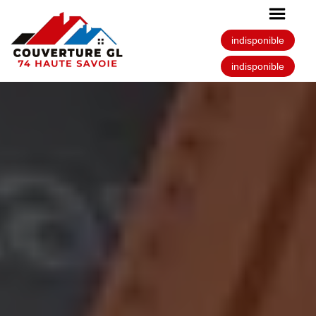
indisponible
indisponible