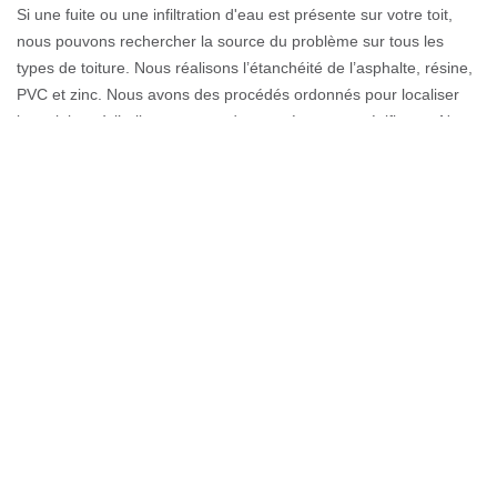
Si une fuite ou une infiltration d'eau est présente sur votre toit,
nous pouvons rechercher la source du problème sur tous les
types de toiture. Nous réalisons l’étanchéité de l’asphalte, résine,
PVC et zinc. Nous avons des procédés ordonnés pour localiser
les origines à l’œil nu ou avec des caméscopes spécifiques. Nous
sommes au service de toute la ville de Esery et nous déplaçons à
travers tout 74930. N’hésitez pas de nous contacter, vous aurez
une intervention parfaite et satisfaisante avec nous.
Étanchéité de toit-terrasse pour ceux
qui habitent Esery
Professionnelle en travaux d’étanchéité, l’entreprise Couverture