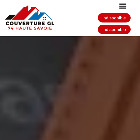
indisponible
indisponible