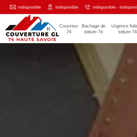
indisponible
indisponible
indisponible
-
indisponi
Couvreur
Bachage de
Urgence fuit
74
toiture 74
toiture 74