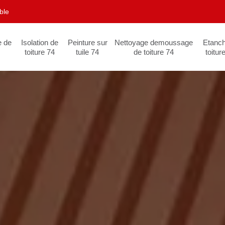
ble
e de
Isolation de
Peinture sur
Nettoyage demoussage
Etanch
toiture 74
tuile 74
de toiture 74
toitur