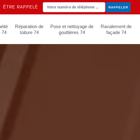
ÊTRE RAPPELÉ
éité
Réparation de
Pose et nettoyage de
Ravalement de
e 74
toiture 74
gouttières 74
façade 74