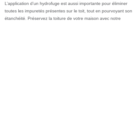
L’application d’un hydrofuge est aussi importante pour éliminer
toutes les impuretés présentes sur le toit, tout en pourvoyant son
étanchéité. Préservez la toiture de votre maison avec notre
entreprise spécialisée de Couverture GL. En service depuis
quelque temps, les travaux de toiture sont devenus notre passion,
avec des artisans qualifiés.
Couverture GL : entreprise réputée en
étanchéité bitume résine pvc ou zinc
toiture
Collaborer avec des professionnels en étanchéité est avantageux.
Effectivement, ils procurent le meilleur d’eux-mêmes durant les