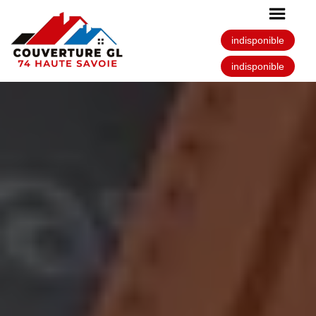
indisponible
indisponible