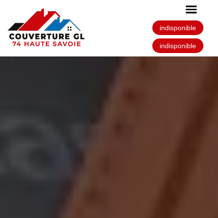
indisponible
indisponible