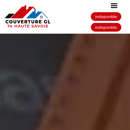
indisponible
indisponible