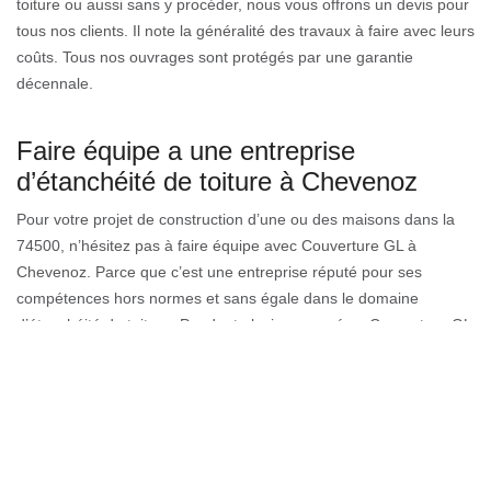
toiture ou aussi sans y procéder, nous vous offrons un devis pour
tous nos clients. Il note la généralité des travaux à faire avec leurs
coûts. Tous nos ouvrages sont protégés par une garantie
décennale.
Faire équipe a une entreprise
d’étanchéité de toiture à Chevenoz
Pour votre projet de construction d’une ou des maisons dans la
74500, n’hésitez pas à faire équipe avec Couverture GL à
Chevenoz. Parce que c’est une entreprise réputé pour ses
compétences hors normes et sans égale dans le domaine
d’étanchéité de toiture. Pendant plusieurs années, Couverture GL
a exercé le métier d’étanchéité de toiture. Par conséquent il a
déjà percé tous les secrets que recèle ce domaine. Que ce soit
un toit plat ou un toit de terrasse ou bien encore un tuile. D’où,
vous pouvez être sûr que votre toiture sera bien étanche avec
Couverture GL à Chevenoz.