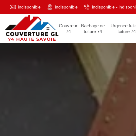
indisponible
indisponible
indisponible
-
indisponi
Couvreur
Bachage de
Urgence fuit
74
toiture 74
toiture 74