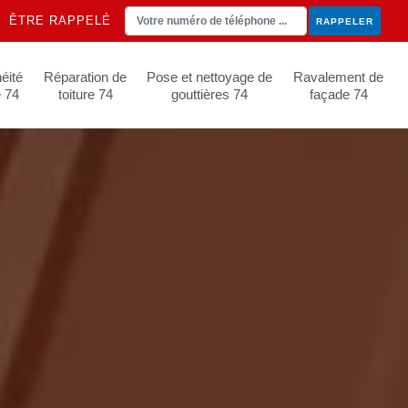
ÊTRE RAPPELÉ
éité
Réparation de
Pose et nettoyage de
Ravalement de
e 74
toiture 74
gouttières 74
façade 74