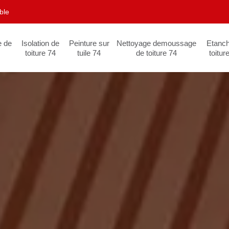
ble
e de
Isolation de
Peinture sur
Nettoyage demoussage
Etanch
toiture 74
tuile 74
de toiture 74
toitur