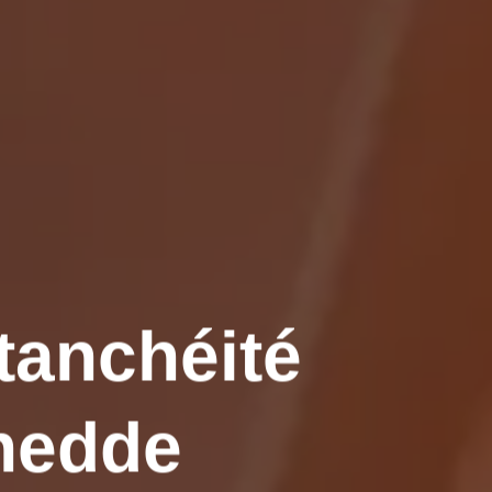
tanchéité
Chedde