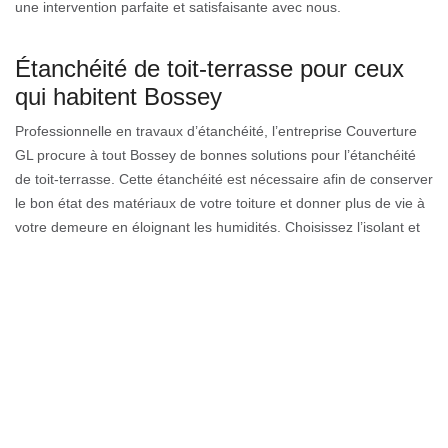
une intervention parfaite et satisfaisante avec nous.
Étanchéité de toit-terrasse pour ceux
qui habitent Bossey
Professionnelle en travaux d’étanchéité, l’entreprise Couverture
GL procure à tout Bossey de bonnes solutions pour l’étanchéité
de toit-terrasse. Cette étanchéité est nécessaire afin de conserver
le bon état des matériaux de votre toiture et donner plus de vie à
votre demeure en éloignant les humidités. Choisissez l’isolant et
le support d'étanchéité afin d’avoir un résultat favorable, efficace,
et résistant à toute intempérie. Si la réparation à faire n’est pas
très vaste, il est possible de ne changer que les éléments
endommagés du toit.