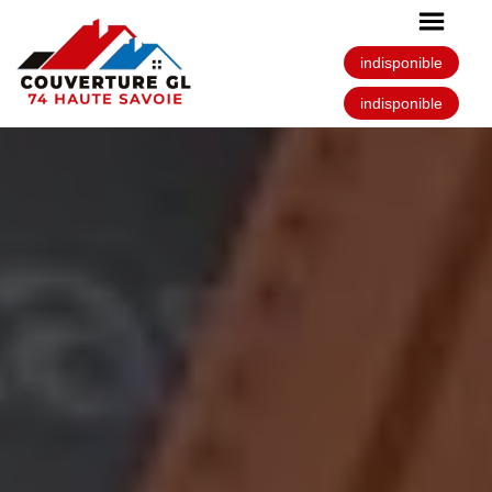
indisponible
indisponible