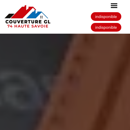
indisponible
indisponible